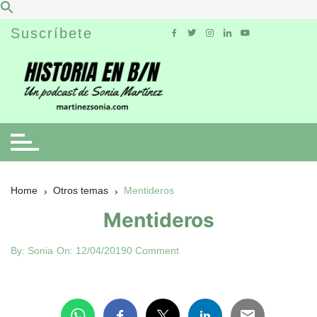
Skip
Suscríbete
to
content
Home
Otros temas
Mentideros
Mentideros
By:
Sonia
On:
12/04/2019
0 Comment