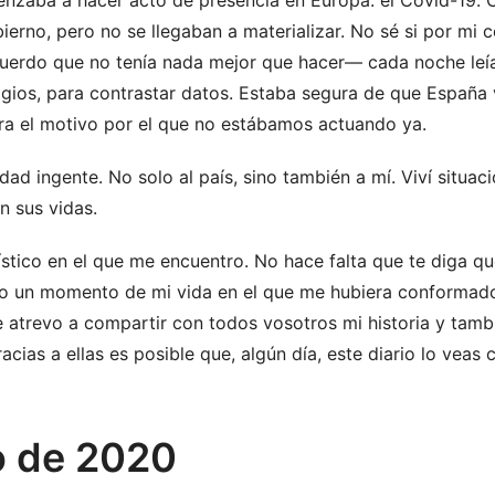
menzaba a hacer acto de presencia en Europa: el Covid-19
erno, pero no se llegaban a materializar. No sé si por mi c
cuerdo que no tenía nada mejor que hacer— cada noche leía
agios, para contrastar datos. Estaba segura de que España v
era el motivo por el que no estábamos actuando ya.
idad ingente. No solo al país, sino también a mí. Viví situ
n sus vidas.
ístico en el que me encuentro. No hace falta que te diga q
ubo un momento de mi vida en el que me hubiera conforma
 atrevo a compartir con todos vosotros mi historia y tamb
ias a ellas es posible que, algún día, este diario lo veas co
o de 2020