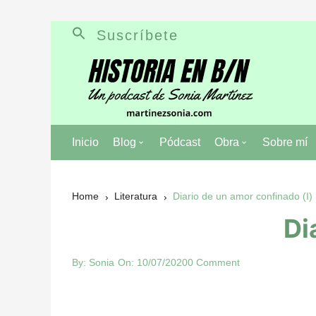
Skip
Suscríbete
to
content
Inicio
Blog
Pódcast
Obra
Sobre mí
Literatura
Anna, no mires at
Home
Literatura
Diario de un amor confinado (I)
Historia
En los ojos del re
Di
Personajes de la historia
Diario de un amor
By:
Sonia
On:
10/07/2020
0 Comment
Mentiras de la historia
Pablo capitán pira
Batallas de la historia
Los Martínez