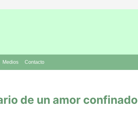
Medios
Contacto
rás
y
ario de un amor confinado 
 confinado
ta