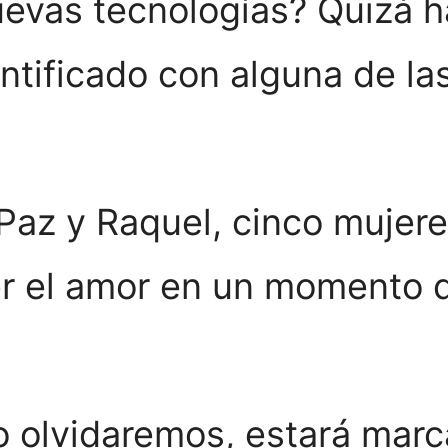
vas tecnologías? Quizá h
entificado con alguna de la
, Paz y Raquel, cinco muje
r el amor en un momento di
o olvidaremos, estará marc