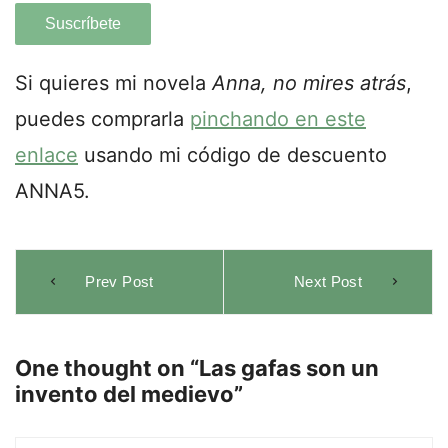
Si quieres mi novela
Anna, no mires atrás
,
puedes comprarla
pinchando en este
enlace
usando mi código de descuento
ANNA5.
Navegación
Prev Post
Next Post
de
entradas
One thought on “
Las gafas son un
invento del medievo
”