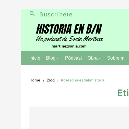
Skip
Suscríbete
to
content
Inicio
Blog
Pódcast
Obra
Sobre mí
Literatura
Anna, no mires at
Home
Blog
#personajesdelahistoria
Historia
En los ojos del re
Et
Personajes de la historia
Diario de un amor
Mentiras de la historia
Pablo capitán pira
Batallas de la historia
Los Martínez