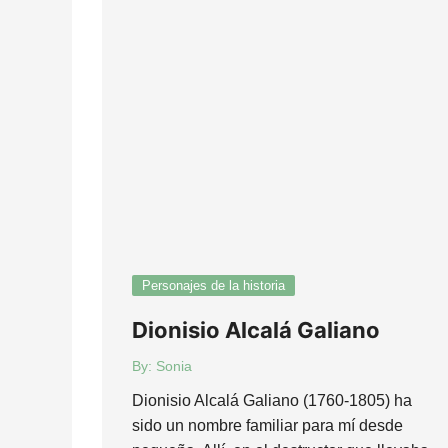
Entrevistas
Reseñas
Lengua
¿Mito o realidad?
Otros temas
Personajes de la historia
Dionisio Alcalá Galiano
By:
Sonia
Dionisio Alcalá Galiano (1760-1805) ha
sido un nombre familiar para mí desde