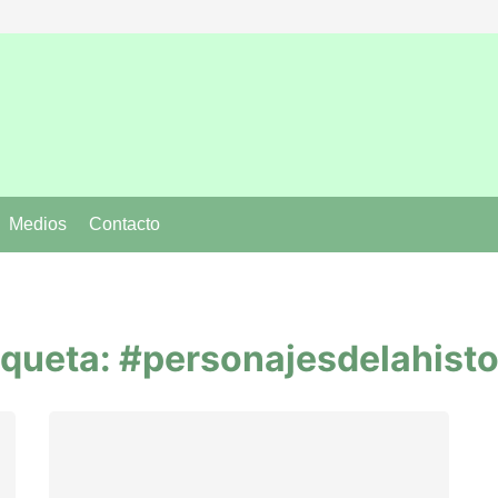
Medios
Contacto
rás
y
iqueta:
#personajesdelahisto
 confinado
ta