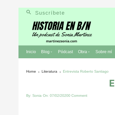
Skip
Suscríbete
to
content
Inicio
Blog
Pódcast
Obra
Sobre mí
Literatura
Anna, no mires at
Home
Literatura
Entrevista Roberto Santiago
Historia
En los ojos del re
E
Personajes de la historia
Diario de un amor
By:
Sonia
On:
07/02/2020
0 Comment
Mentiras de la historia
Pablo capitán pira
Batallas de la historia
Los Martínez