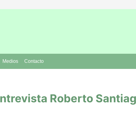
Medios
Contacto
rás
y
ntrevista Roberto Santia
 confinado
ta