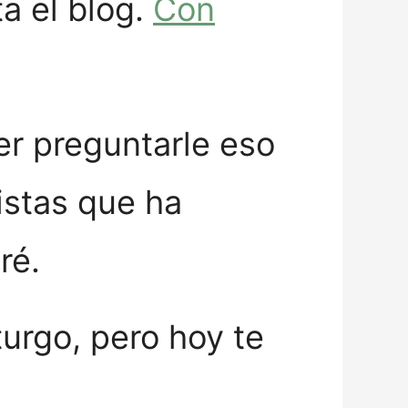
ta el blog.
Con
er preguntarle eso
istas que ha
ré.
turgo, pero hoy te