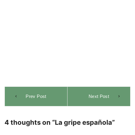
Navegación
Prev Post
Next Post
de
entradas
4 thoughts on “
La gripe española
”