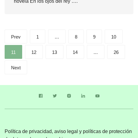
novela En los ojos del rey ….
Paginación
Prev
1
…
8
9
10
de
entradas
11
12
13
14
…
26
Next
Política de privacidad, aviso legal y políticas de protección